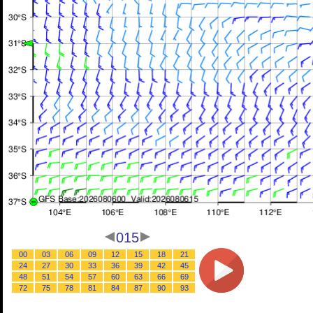
015
00
03
06
09
12
15
18
21
24
27
30
33
36
39
42
45
48
51
54
57
60
63
66
69
72
75
78
81
84
87
90
93