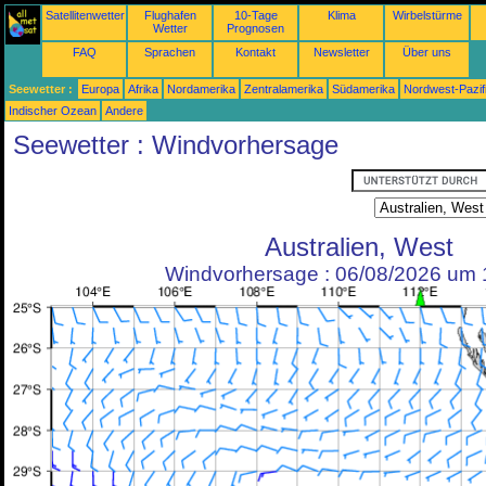
Satellitenwetter
Flughafen
10-Tage
Klima
Wirbelstürme
Wetter
Prognosen
FAQ
Sprachen
Kontakt
Newsletter
Über uns
Seewetter :
Europa
Afrika
Nordamerika
Zentralamerika
Südamerika
Nordwest-Pazif
Indischer Ozean
Andere
Seewetter : Windvorhersage
Australien, West
Windvorhersage : 06/08/2026 um