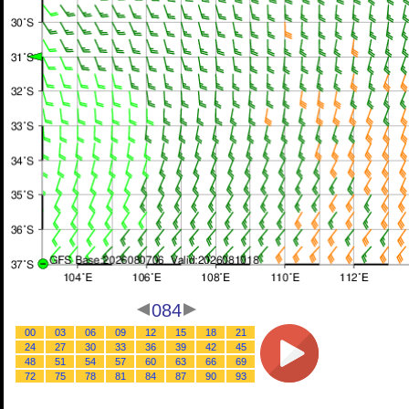
084
00
03
06
09
12
15
18
21
24
27
30
33
36
39
42
45
48
51
54
57
60
63
66
69
72
75
78
81
84
87
90
93