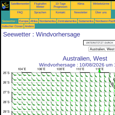
Satellitenwetter
Flughafen
10-Tage
Klima
Wirbelstürme
Wetter
Prognosen
FAQ
Sprachen
Kontakt
Newsletter
Über uns
Seewetter :
Europa
Afrika
Nordamerika
Zentralamerika
Südamerika
Nordwest-Pazif
Indischer Ozean
Andere
Seewetter : Windvorhersage
Australien, West
Windvorhersage : 10/08/2026 um