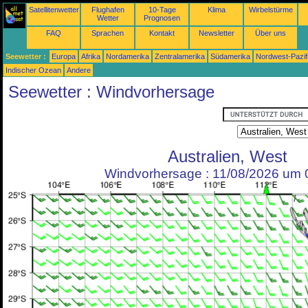
Satellitenwetter
Flughafen
10-Tage
Klima
Wirbelstürme
Wetter
Prognosen
FAQ
Sprachen
Kontakt
Newsletter
Über uns
Seewetter :
Europa
Afrika
Nordamerika
Zentralamerika
Südamerika
Nordwest-Pazif
Indischer Ozean
Andere
Seewetter : Windvorhersage
Australien, West
Windvorhersage : 11/08/2026 um