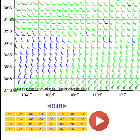
048
00
03
06
09
12
15
18
21
24
27
30
33
36
39
42
45
48
51
54
57
60
63
66
69
72
75
78
81
84
87
90
93