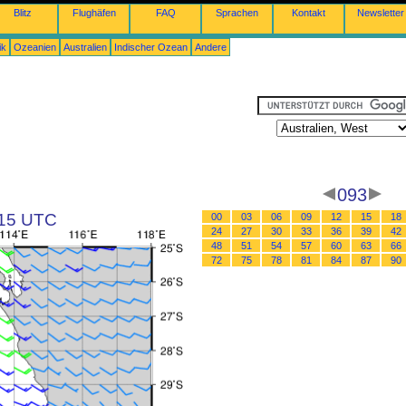
Blitz
Flughäfen
FAQ
Sprachen
Kontakt
Newsletter
ik
Ozeanien
Australien
Indischer Ozean
Andere
093
 15 UTC
00
03
06
09
12
15
18
24
27
30
33
36
39
42
48
51
54
57
60
63
66
72
75
78
81
84
87
90