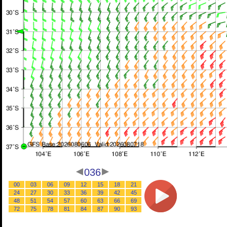
036
00
03
06
09
12
15
18
21
24
27
30
33
36
39
42
45
48
51
54
57
60
63
66
69
72
75
78
81
84
87
90
93