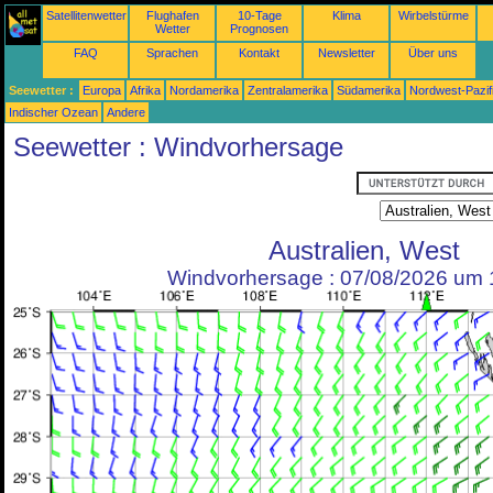
Satellitenwetter
Flughafen
10-Tage
Klima
Wirbelstürme
Wetter
Prognosen
FAQ
Sprachen
Kontakt
Newsletter
Über uns
Seewetter :
Europa
Afrika
Nordamerika
Zentralamerika
Südamerika
Nordwest-Pazif
Indischer Ozean
Andere
Seewetter : Windvorhersage
Australien, West
Windvorhersage : 07/08/2026 um