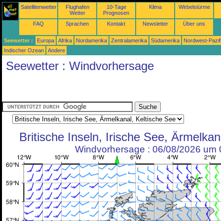
Satellitenwetter
Flughafen
10-Tage
Klima
Wirbelstürme
Wetter
Prognosen
FAQ
Sprachen
Kontakt
Newsletter
Über uns
Seewetter :
Europa
Afrika
Nordamerika
Zentralamerika
Südamerika
Nordwest-Pazif
Indischer Ozean
Andere
Seewetter : Windvorhersage
Britische Inseln, Irische See, Ärmelkan
Windvorhersage : 06/08/2026 um