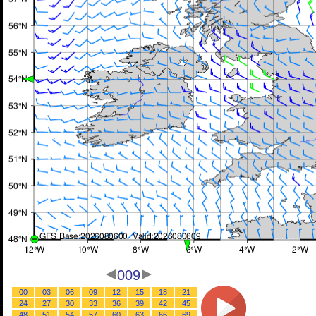
009
00
03
06
09
12
15
18
21
24
27
30
33
36
39
42
45
48
51
54
57
60
63
66
69