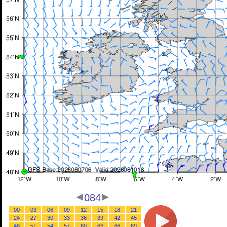
084
00
03
06
09
12
15
18
21
24
27
30
33
36
39
42
45
48
51
54
57
60
63
66
69