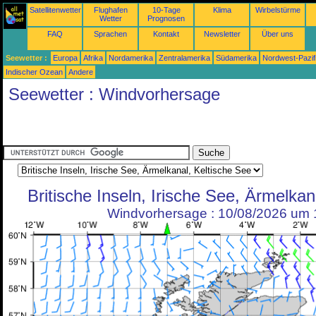
Satellitenwetter
Flughafen
10-Tage
Klima
Wirbelstürme
Wetter
Prognosen
FAQ
Sprachen
Kontakt
Newsletter
Über uns
Seewetter :
Europa
Afrika
Nordamerika
Zentralamerika
Südamerika
Nordwest-Pazif
Indischer Ozean
Andere
Seewetter : Windvorhersage
Britische Inseln, Irische See, Ärmelkan
Windvorhersage : 10/08/2026 um