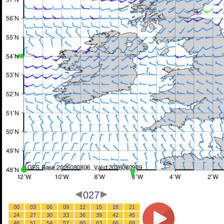
027
00
03
06
09
12
15
18
21
24
27
30
33
36
39
42
45
48
51
54
57
60
63
66
69