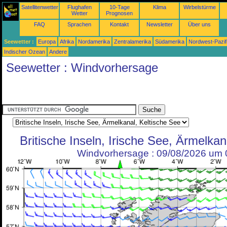
Satellitenwetter
Flughafen
10-Tage
Klima
Wirbelstürme
Wetter
Prognosen
FAQ
Sprachen
Kontakt
Newsletter
Über uns
Seewetter :
Europa
Afrika
Nordamerika
Zentralamerika
Südamerika
Nordwest-Pazif
Indischer Ozean
Andere
Seewetter : Windvorhersage
Britische Inseln, Irische See, Ärmelkan
Windvorhersage : 09/08/2026 um