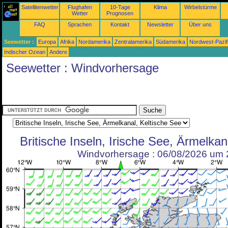
Satellitenwetter
Flughafen
10-Tage
Klima
Wirbelstürme
Wetter
Prognosen
FAQ
Sprachen
Kontakt
Newsletter
Über uns
Seewetter :
Europa
Afrika
Nordamerika
Zentralamerika
Südamerika
Nordwest-Pazif
Indischer Ozean
Andere
Seewetter : Windvorhersage
Britische Inseln, Irische See, Ärmelkan
Windvorhersage : 06/08/2026 um