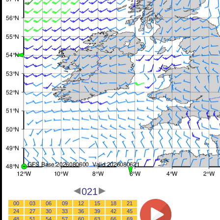
021
00
03
06
09
12
15
18
21
24
27
30
33
36
39
42
45
48
51
54
57
60
63
66
69