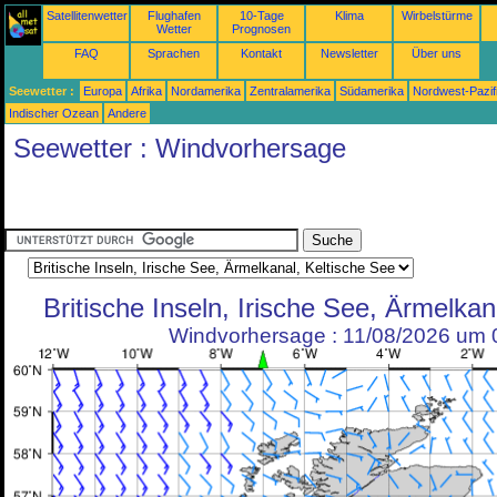
Satellitenwetter
Flughafen
10-Tage
Klima
Wirbelstürme
Wetter
Prognosen
FAQ
Sprachen
Kontakt
Newsletter
Über uns
Seewetter :
Europa
Afrika
Nordamerika
Zentralamerika
Südamerika
Nordwest-Pazif
Indischer Ozean
Andere
Seewetter : Windvorhersage
Britische Inseln, Irische See, Ärmelkan
Windvorhersage : 11/08/2026 um