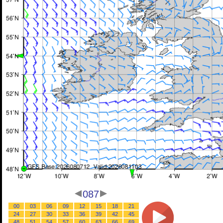
087
00
03
06
09
12
15
18
21
24
27
30
33
36
39
42
45
48
51
54
57
60
63
66
69