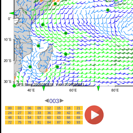
003
00
03
06
09
12
15
18
21
24
27
30
33
36
39
42
45
48
51
54
57
60
63
66
69
72
75
78
81
84
87
90
93