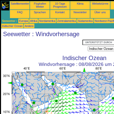
Satellitenwetter
Flughafen
10-Tage
Klima
Wirbelstürme
Wetter
Prognosen
FAQ
Sprachen
Kontakt
Newsletter
Über uns
Seewetter :
Europa
Afrika
Nordamerika
Zentralamerika
Südamerika
Nordwest-Pazif
Indischer Ozean
Andere
Seewetter : Windvorhersage
Indischer Ozean
Windvorhersage : 08/08/2026 um