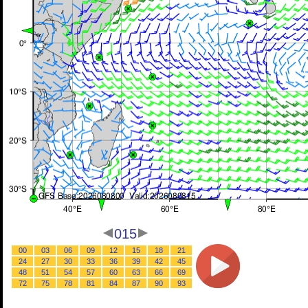
015
00
03
06
09
12
15
18
21
24
27
30
33
36
39
42
45
48
51
54
57
60
63
66
69
72
75
78
81
84
87
90
93