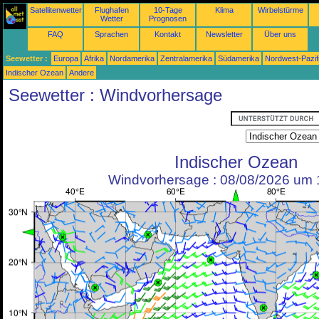
Satellitenwetter
Flughafen
10-Tage
Klima
Wirbelstürme
Wetter
Prognosen
FAQ
Sprachen
Kontakt
Newsletter
Über uns
Seewetter :
Europa
Afrika
Nordamerika
Zentralamerika
Südamerika
Nordwest-Pazif
Indischer Ozean
Andere
Seewetter : Windvorhersage
Indischer Ozean
Windvorhersage : 08/08/2026 um