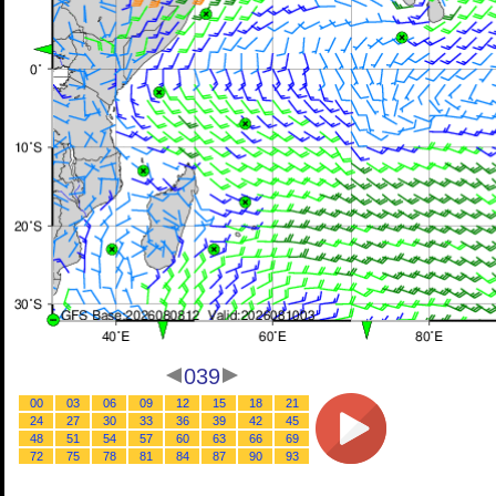
039
00
03
06
09
12
15
18
21
24
27
30
33
36
39
42
45
48
51
54
57
60
63
66
69
72
75
78
81
84
87
90
93