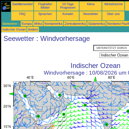
Satellitenwetter
Flughafen
10-Tage
Klima
Wirbelstürme
Wetter
Prognosen
FAQ
Sprachen
Kontakt
Newsletter
Über uns
Seewetter :
Europa
Afrika
Nordamerika
Zentralamerika
Südamerika
Nordwest-Pazif
Indischer Ozean
Andere
Seewetter : Windvorhersage
Indischer Ozean
Windvorhersage : 10/08/2026 um