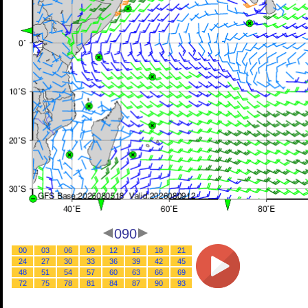
090
00
03
06
09
12
15
18
21
24
27
30
33
36
39
42
45
48
51
54
57
60
63
66
69
72
75
78
81
84
87
90
93