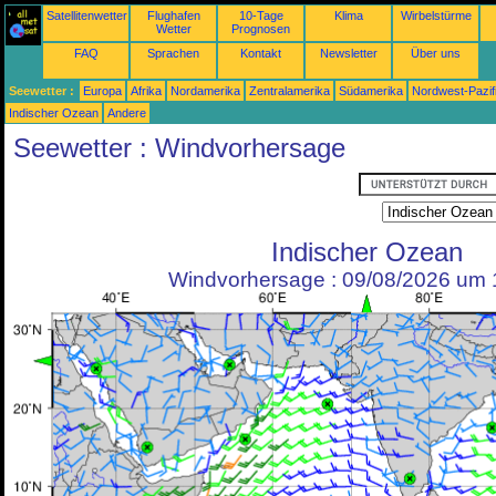
Satellitenwetter
Flughafen
10-Tage
Klima
Wirbelstürme
Wetter
Prognosen
FAQ
Sprachen
Kontakt
Newsletter
Über uns
Seewetter :
Europa
Afrika
Nordamerika
Zentralamerika
Südamerika
Nordwest-Pazif
Indischer Ozean
Andere
Seewetter : Windvorhersage
Indischer Ozean
Windvorhersage : 09/08/2026 um