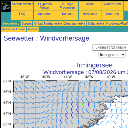
Satellitenwetter
Flughafen
10-Tage
Klima
Wirbelstürme
Wetter
Prognosen
FAQ
Sprachen
Kontakt
Newsletter
Über uns
Seewetter :
Europa
Afrika
Nordamerika
Zentralamerika
Südamerika
Nordwest-Pazif
Indischer Ozean
Andere
Seewetter : Windvorhersage
Irmingersee
Windvorhersage : 07/08/2026 um