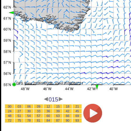
015
00
03
06
09
12
15
18
21
24
27
30
33
36
39
42
45
48
51
54
57
60
63
66
69
72
75
78
81
84
87
90
93