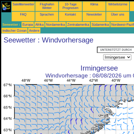
Satellitenwetter
Flughafen
10-Tage
Klima
Wirbelstürme
Wetter
Prognosen
FAQ
Sprachen
Kontakt
Newsletter
Über uns
Seewetter :
Europa
Afrika
Nordamerika
Zentralamerika
Südamerika
Nordwest-Pazif
Indischer Ozean
Andere
Seewetter : Windvorhersage
Irmingersee
Windvorhersage : 08/08/2026 um