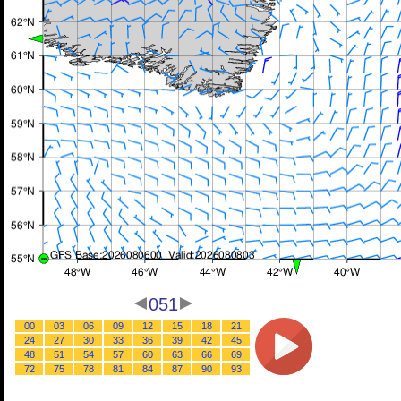
051
00
03
06
09
12
15
18
21
24
27
30
33
36
39
42
45
48
51
54
57
60
63
66
69
72
75
78
81
84
87
90
93