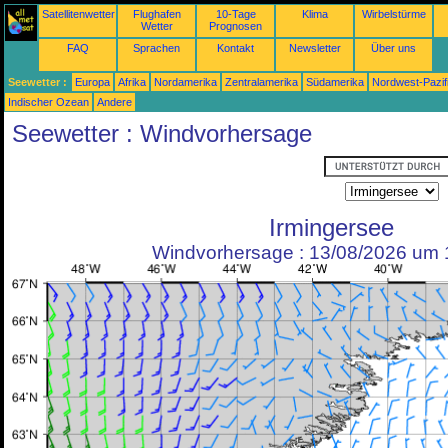
Satellitenwetter
Flughafen
10-Tage
Klima
Wirbelstürme
Wetter
Prognosen
FAQ
Sprachen
Kontakt
Newsletter
Über uns
Seewetter :
Europa
Afrika
Nordamerika
Zentralamerika
Südamerika
Nordwest-Pazif
Indischer Ozean
Andere
Seewetter : Windvorhersage
Irmingersee
Windvorhersage : 13/08/2026 um