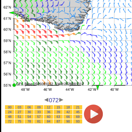
072
00
03
06
09
12
15
18
21
24
27
30
33
36
39
42
45
48
51
54
57
60
63
66
69
72
75
78
81
84
87
90
93