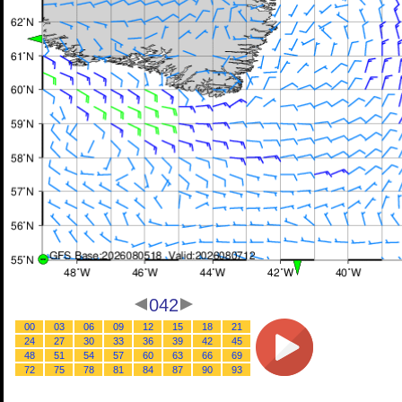
042
00
03
06
09
12
15
18
21
24
27
30
33
36
39
42
45
48
51
54
57
60
63
66
69
72
75
78
81
84
87
90
93