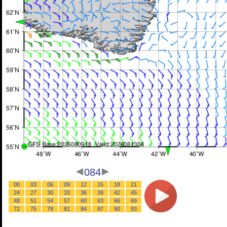
084
00
03
06
09
12
15
18
21
24
27
30
33
36
39
42
45
48
51
54
57
60
63
66
69
72
75
78
81
84
87
90
93