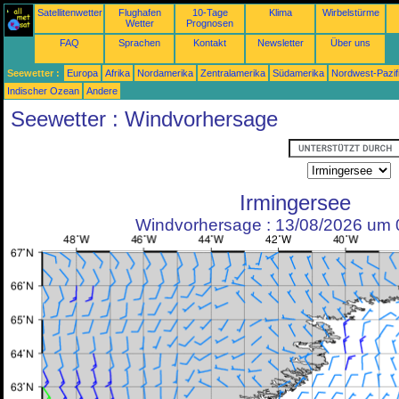
Satellitenwetter
Flughafen
10-Tage
Klima
Wirbelstürme
Wetter
Prognosen
FAQ
Sprachen
Kontakt
Newsletter
Über uns
Seewetter :
Europa
Afrika
Nordamerika
Zentralamerika
Südamerika
Nordwest-Pazif
Indischer Ozean
Andere
Seewetter : Windvorhersage
Irmingersee
Windvorhersage : 13/08/2026 um