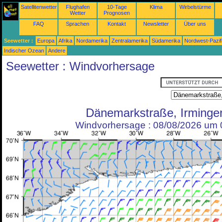
Satellitenwetter
Flughafen
10-Tage
Klima
Wirbelstürme
Wetter
Prognosen
FAQ
Sprachen
Kontakt
Newsletter
Über uns
Seewetter :
Europa
Afrika
Nordamerika
Zentralamerika
Südamerika
Nordwest-Pazif
Indischer Ozean
Andere
Seewetter : Windvorhersage
Dänemarkstraße, Irminge
Windvorhersage : 08/08/2026 um