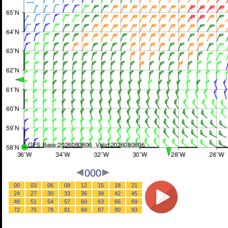
000
00
03
06
09
12
15
18
21
24
27
30
33
36
39
42
45
48
51
54
57
60
63
66
69
72
75
78
81
84
87
90
93