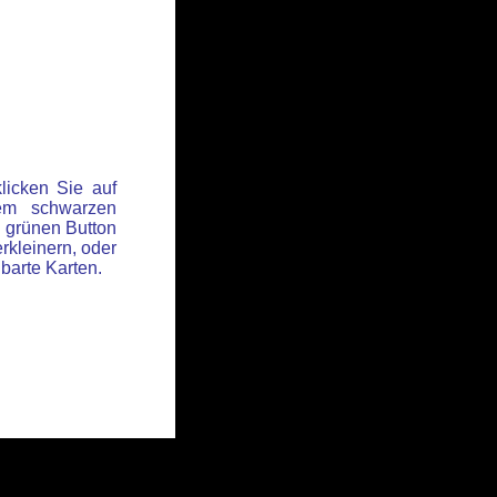
licken Sie auf
em schwarzen
 grünen Button
rkleinern, oder
hbarte Karten.