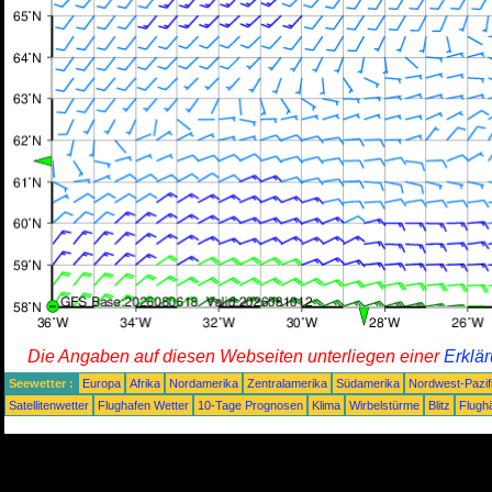
Die Angaben auf diesen Webseiten unterliegen einer
Erklä
Seewetter :
Europa
Afrika
Nordamerika
Zentralamerika
Südamerika
Nordwest-Pazif
Satellitenwetter
Flughafen Wetter
10-Tage Prognosen
Klima
Wirbelstürme
Blitz
Flugh