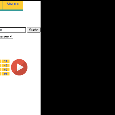
Über uns
21
45
69
93