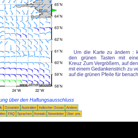
Um die Karte zu ändern : k
den grünen Tasten mit ein
Kreuz Zum Vergrößern, auf den
mit einem Gedankenstrich zu ve
auf die grünen Pfeile für benac
rung über den Haftungsausschluss
ik
Ozeanien
Australien
Indischer Ozean
Andere
äfen
FAQ
Sprachen
Kontakt
Newsletter
Über uns