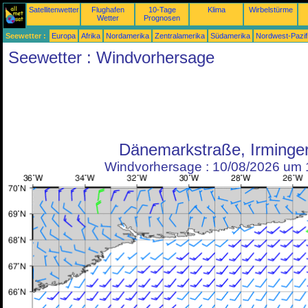
Satellitenwetter
Flughafen
10-Tage
Klima
Wirbelstürme
Wetter
Prognosen
Seewetter :
Europa
Afrika
Nordamerika
Zentralamerika
Südamerika
Nordwest-Pazif
Seewetter : Windvorhersage
Dänemarkstraße, Irminge
Windvorhersage : 10/08/2026 um