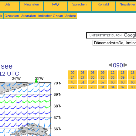
Blitz
Flughäfen
FAQ
Sprachen
Kontakt
Newsletter
ik
Ozeanien
Australien
Indischer Ozean
Andere
rsee
090
 12 UTC
00
03
06
09
12
15
18
24
27
30
33
36
39
42
48
51
54
57
60
63
66
72
75
78
81
84
87
90