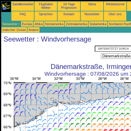
Satellitenwetter
Flughafen
10-Tage
Klima
Wirbelstürme
Wetter
Prognosen
FAQ
Sprachen
Kontakt
Newsletter
Über uns
Seewetter :
Europa
Afrika
Nordamerika
Zentralamerika
Südamerika
Nordwest-Pazif
Indischer Ozean
Andere
Seewetter : Windvorhersage
Dänemarkstraße, Irminge
Windvorhersage : 07/08/2026 um