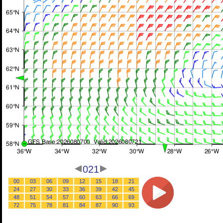
021
00
03
06
09
12
15
18
21
24
27
30
33
36
39
42
45
48
51
54
57
60
63
66
69
72
75
78
81
84
87
90
93