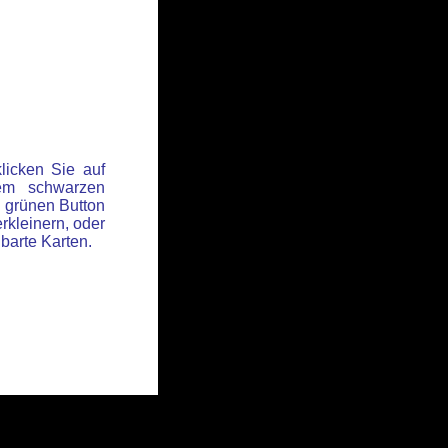
licken Sie auf
em schwarzen
 grünen Button
rkleinern, oder
hbarte Karten.