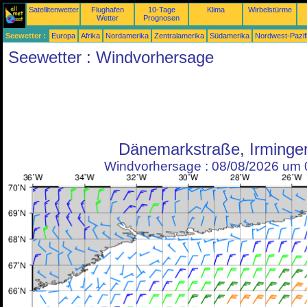
Satellitenwetter
Flughafen
10-Tage
Klima
Wirbelstürme
Wetter
Prognosen
Seewetter :
Europa
Afrika
Nordamerika
Zentralamerika
Südamerika
Nordwest-Pazif
Seewetter : Windvorhersage
Dänemarkstraße, Irminge
Windvorhersage : 08/08/2026 um