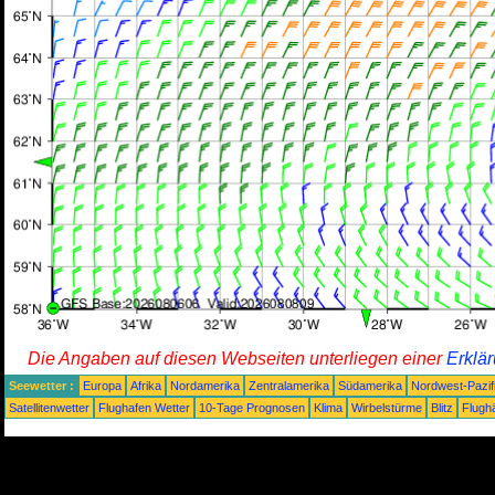
Die Angaben auf diesen Webseiten unterliegen einer
Erklä
Seewetter :
Europa
Afrika
Nordamerika
Zentralamerika
Südamerika
Nordwest-Pazif
Satellitenwetter
Flughafen Wetter
10-Tage Prognosen
Klima
Wirbelstürme
Blitz
Flugh