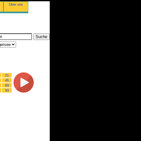
Über uns
21
45
69
93