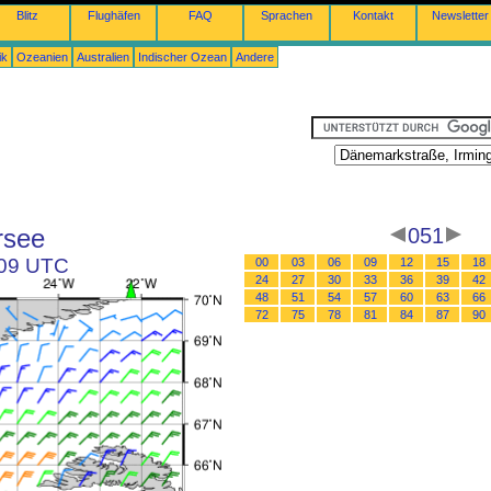
Blitz
Flughäfen
FAQ
Sprachen
Kontakt
Newsletter
ik
Ozeanien
Australien
Indischer Ozean
Andere
rsee
051
 09 UTC
00
03
06
09
12
15
18
24
27
30
33
36
39
42
48
51
54
57
60
63
66
72
75
78
81
84
87
90