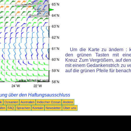
Um die Karte zu ändern : k
den grünen Tasten mit ein
Kreuz Zum Vergrößern, auf den
mit einem Gedankenstrich zu ve
auf die grünen Pfeile für benac
rung über den Haftungsausschluss
ik
Ozeanien
Australien
Indischer Ozean
Andere
äfen
FAQ
Sprachen
Kontakt
Newsletter
Über uns