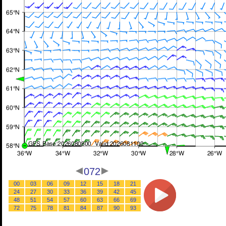
072
00
03
06
09
12
15
18
21
24
27
30
33
36
39
42
45
48
51
54
57
60
63
66
69
72
75
78
81
84
87
90
93