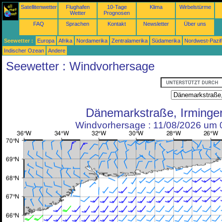
Satellitenwetter
Flughafen
10-Tage
Klima
Wirbelstürme
Wetter
Prognosen
FAQ
Sprachen
Kontakt
Newsletter
Über uns
Seewetter :
Europa
Afrika
Nordamerika
Zentralamerika
Südamerika
Nordwest-Pazif
Indischer Ozean
Andere
Seewetter : Windvorhersage
Dänemarkstraße, Irminge
Windvorhersage : 11/08/2026 um