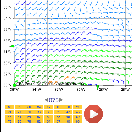
075
00
03
06
09
12
15
18
21
24
27
30
33
36
39
42
45
48
51
54
57
60
63
66
69
72
75
78
81
84
87
90
93