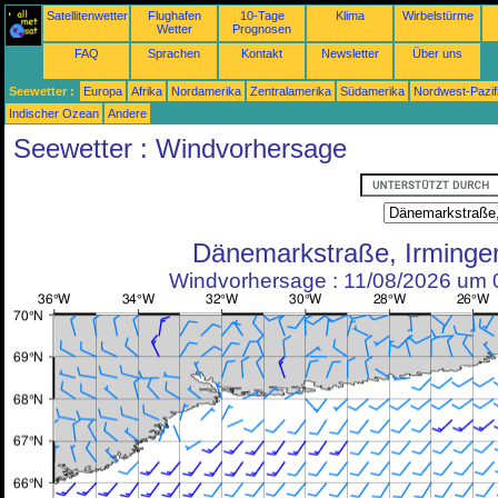
Satellitenwetter
Flughafen
10-Tage
Klima
Wirbelstürme
Wetter
Prognosen
FAQ
Sprachen
Kontakt
Newsletter
Über uns
Seewetter :
Europa
Afrika
Nordamerika
Zentralamerika
Südamerika
Nordwest-Pazif
Indischer Ozean
Andere
Seewetter : Windvorhersage
Dänemarkstraße, Irminge
Windvorhersage : 11/08/2026 um