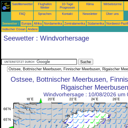
Satellitenwetter
Flughafen
10-Tage
Klima
Wirbelstürme
Wetter
Prognosen
FAQ
Sprachen
Kontakt
Newsletter
Über uns
Seewetter :
Europa
Afrika
Nordamerika
Zentralamerika
Südamerika
Nordwest-Pazif
Indischer Ozean
Andere
Seewetter : Windvorhersage
Ostsee, Bottnischer Meerbusen, Finni
Rigaischer Meerbuse
Windvorhersage : 10/08/2026 um