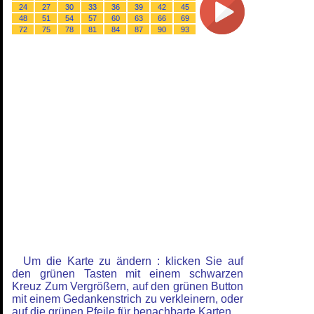
24
27
30
33
36
39
42
45
48
51
54
57
60
63
66
69
72
75
78
81
84
87
90
93
Um die Karte zu ändern : klicken Sie auf
den grünen Tasten mit einem schwarzen
Kreuz Zum Vergrößern, auf den grünen Button
mit einem Gedankenstrich zu verkleinern, oder
auf die grünen Pfeile für benachbarte Karten.