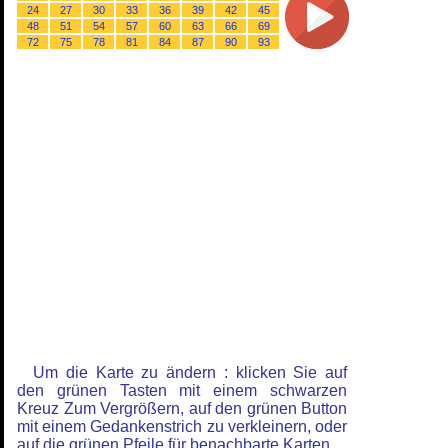
24
27
30
33
36
39
42
45
48
51
54
57
60
63
66
69
72
75
78
81
84
87
90
93
Um die Karte zu ändern : klicken Sie auf
den grünen Tasten mit einem schwarzen
Kreuz Zum Vergrößern, auf den grünen Button
mit einem Gedankenstrich zu verkleinern, oder
auf die grünen Pfeile für benachbarte Karten.