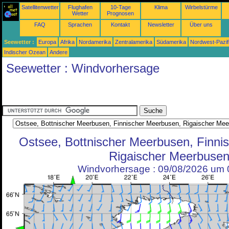
Satellitenwetter
Flughafen
10-Tage
Klima
Wirbelstürme
Wetter
Prognosen
FAQ
Sprachen
Kontakt
Newsletter
Über uns
Seewetter :
Europa
Afrika
Nordamerika
Zentralamerika
Südamerika
Nordwest-Pazif
Indischer Ozean
Andere
Seewetter : Windvorhersage
Ostsee, Bottnischer Meerbusen, Finni
Rigaischer Meerbuse
Windvorhersage : 09/08/2026 um