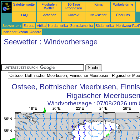
Satellitenwetter
Flughafen
10-Tage
Klima
Wirbelstürme
Wetter
Prognosen
FAQ
Sprachen
Kontakt
Newsletter
Über uns
Seewetter :
Europa
Afrika
Nordamerika
Zentralamerika
Südamerika
Nordwest-Pazif
Indischer Ozean
Andere
Seewetter : Windvorhersage
Ostsee, Bottnischer Meerbusen, Finni
Rigaischer Meerbuse
Windvorhersage : 07/08/2026 um