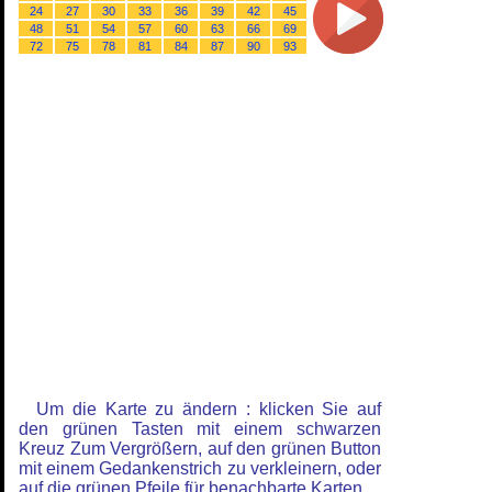
24
27
30
33
36
39
42
45
48
51
54
57
60
63
66
69
72
75
78
81
84
87
90
93
Um die Karte zu ändern : klicken Sie auf
den grünen Tasten mit einem schwarzen
Kreuz Zum Vergrößern, auf den grünen Button
mit einem Gedankenstrich zu verkleinern, oder
auf die grünen Pfeile für benachbarte Karten.