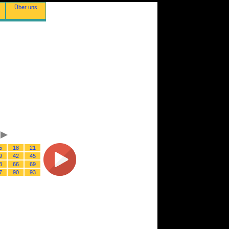
Über uns
5
18
21
9
42
45
3
66
69
7
90
93