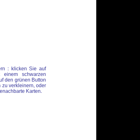
n : klicken Sie auf
t einem schwarzen
uf den grünen Button
 zu verkleinern, oder
 benachbarte Karten.