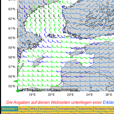
Die Angaben auf diesen Webseiten unterliegen einer
Erklä
Seewetter :
Europa
Afrika
Nordamerika
Zentralamerika
Südamerika
Nordwest-Pazif
Satellitenwetter
Flughafen Wetter
10-Tage Prognosen
Klima
Wirbelstürme
Blitz
Flugh