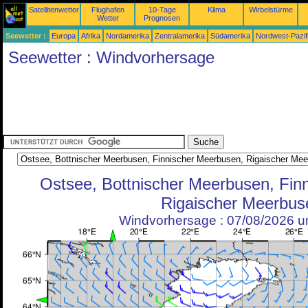
Satellitenwetter
Flughafen
10-Tage
Klima
Wirbelstürme
Wetter
Prognosen
Seewetter :
Europa
Afrika
Nordamerika
Zentralamerika
Südamerika
Nordwest-Pazif
Seewetter : Windvorhersage
Ostsee, Bottnischer Meerbusen, Fin
Rigaischer Meerbus
Windvorhersage : 07/08/2026 