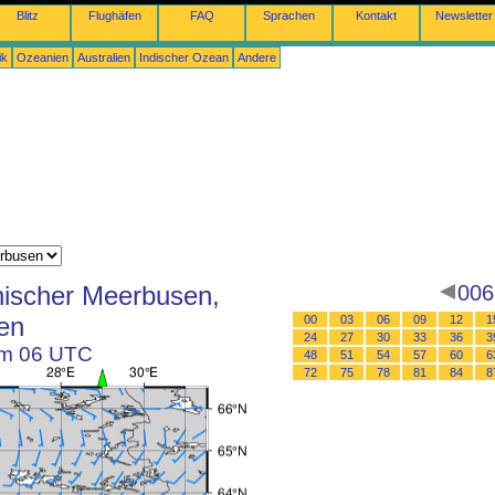
Blitz
Flughäfen
FAQ
Sprachen
Kontakt
Newsletter
ik
Ozeanien
Australien
Indischer Ozean
Andere
nischer Meerbusen,
006
en
00
03
06
09
12
1
24
27
30
33
36
3
um 06 UTC
48
51
54
57
60
6
72
75
78
81
84
8