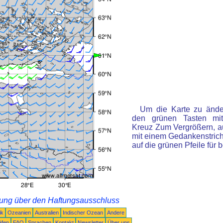
Um die Karte zu änder
den grünen Tasten mi
Kreuz Zum Vergrößern, a
mit einem Gedankenstrich
auf die grünen Pfeile für
rung über den Haftungsausschluss
ik
Ozeanien
Australien
Indischer Ozean
Andere
äfen
FAQ
Sprachen
Kontakt
Newsletter
Über uns