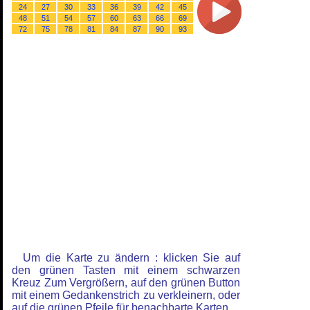
24
27
30
33
36
39
42
45
48
51
54
57
60
63
66
69
72
75
78
81
84
87
90
93
Um die Karte zu ändern : klicken Sie auf
den grünen Tasten mit einem schwarzen
Kreuz Zum Vergrößern, auf den grünen Button
mit einem Gedankenstrich zu verkleinern, oder
auf die grünen Pfeile für benachbarte Karten.