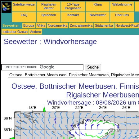
Satellitenwetter
Flughafen
10-Tage
Klima
Wirbelstürme
Wetter
Prognosen
FAQ
Sprachen
Kontakt
Newsletter
Über uns
Seewetter :
Europa
Afrika
Nordamerika
Zentralamerika
Südamerika
Nordwest-Pazif
Indischer Ozean
Andere
Seewetter : Windvorhersage
Ostsee, Bottnischer Meerbusen, Finni
Rigaischer Meerbuse
Windvorhersage : 08/08/2026 um