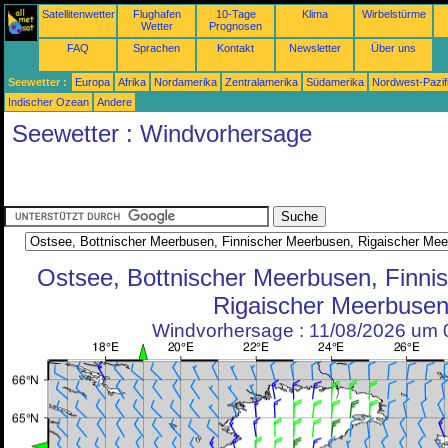
Satellitenwetter
Flughafen
10-Tage
Klima
Wirbelstürme
Wetter
Prognosen
FAQ
Sprachen
Kontakt
Newsletter
Über uns
Seewetter :
Europa
Afrika
Nordamerika
Zentralamerika
Südamerika
Nordwest-Pazif
Indischer Ozean
Andere
Seewetter : Windvorhersage
Ostsee, Bottnischer Meerbusen, Finni
Rigaischer Meerbuse
Windvorhersage : 11/08/2026 um