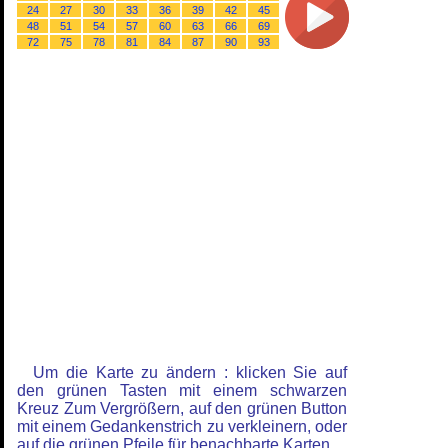
24
27
30
33
36
39
42
45
48
51
54
57
60
63
66
69
72
75
78
81
84
87
90
93
Um die Karte zu ändern : klicken Sie auf
den grünen Tasten mit einem schwarzen
Kreuz Zum Vergrößern, auf den grünen Button
mit einem Gedankenstrich zu verkleinern, oder
auf die grünen Pfeile für benachbarte Karten.