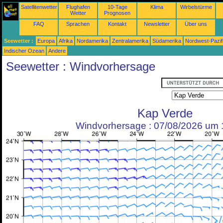
Satellitenwetter
Flughafen
10-Tage
Klima
Wirbelstürme
Wetter
Prognosen
FAQ
Sprachen
Kontakt
Newsletter
Über uns
Seewetter :
Europa
Afrika
Nordamerika
Zentralamerika
Südamerika
Nordwest-Pazif
Indischer Ozean
Andere
Seewetter : Windvorhersage
Kap Verde
Windvorhersage : 07/08/2026 um