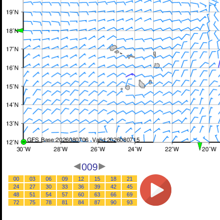
009
00
03
06
09
12
15
18
21
24
27
30
33
36
39
42
45
48
51
54
57
60
63
66
69
72
75
78
81
84
87
90
93