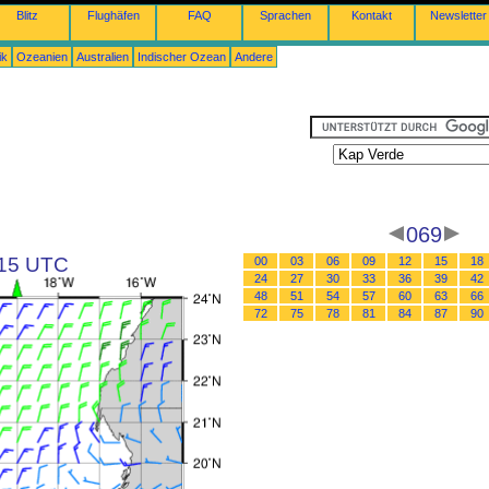
Blitz
Flughäfen
FAQ
Sprachen
Kontakt
Newsletter
ik
Ozeanien
Australien
Indischer Ozean
Andere
069
 15 UTC
00
03
06
09
12
15
18
24
27
30
33
36
39
42
48
51
54
57
60
63
66
72
75
78
81
84
87
90