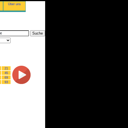
Über uns
21
45
69
93