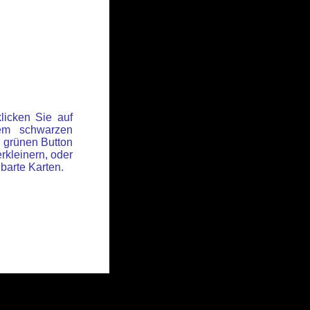
licken Sie auf
em schwarzen
 grünen Button
rkleinern, oder
hbarte Karten.