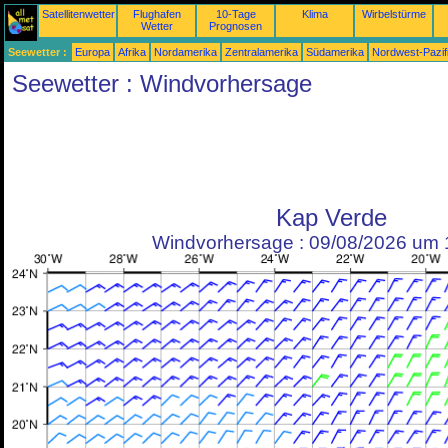
Satellitenwetter
Flughafen
10-Tage
Klima
Wirbelstürme
Wetter
Prognosen
Seewetter :
Europa
Afrika
Nordamerika
Zentralamerika
Südamerika
Nordwest-Pazif
Seewetter : Windvorhersage
Kap Verde
Windvorhersage : 09/08/2026 um