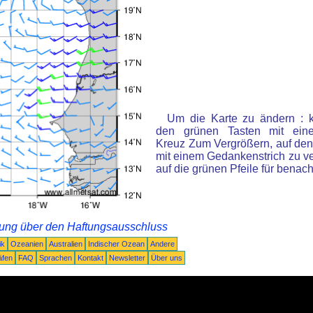
Um die Karte zu ändern : k
den grünen Tasten mit ein
Kreuz Zum Vergrößern, auf den
mit einem Gedankenstrich zu ve
auf die grünen Pfeile für benac
rung über den Haftungsausschluss
ik
Ozeanien
Australien
Indischer Ozean
Andere
äfen
FAQ
Sprachen
Kontakt
Newsletter
Über uns