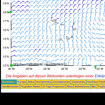
Die Angaben auf diesen Webseiten unterliegen einer
Erklä
Seewetter :
Europa
Afrika
Nordamerika
Zentralamerika
Südamerika
Nordwest-Pazif
Satellitenwetter
Flughafen Wetter
10-Tage Prognosen
Klima
Wirbelstürme
Blitz
Flugh