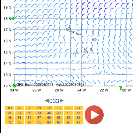
033
00
03
06
09
12
15
18
21
24
27
30
33
36
39
42
45
48
51
54
57
60
63
66
69
72
75
78
81
84
87
90
93