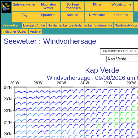
Satellitenwetter
Flughafen
10-Tage
Klima
Wirbelstürme
Wetter
Prognosen
FAQ
Sprachen
Kontakt
Newsletter
Über uns
Seewetter :
Europa
Afrika
Nordamerika
Zentralamerika
Südamerika
Nordwest-Pazif
Indischer Ozean
Andere
Seewetter : Windvorhersage
Kap Verde
Windvorhersage : 09/08/2026 um