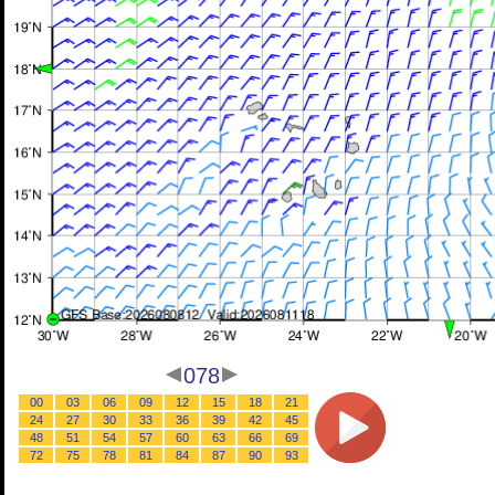
078
00
03
06
09
12
15
18
21
24
27
30
33
36
39
42
45
48
51
54
57
60
63
66
69
72
75
78
81
84
87
90
93