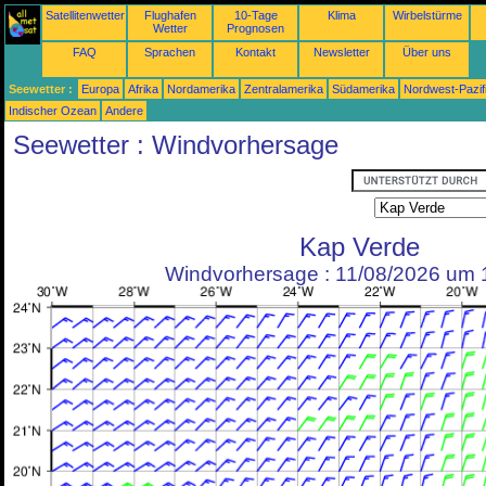
Satellitenwetter
Flughafen
10-Tage
Klima
Wirbelstürme
Wetter
Prognosen
FAQ
Sprachen
Kontakt
Newsletter
Über uns
Seewetter :
Europa
Afrika
Nordamerika
Zentralamerika
Südamerika
Nordwest-Pazif
Indischer Ozean
Andere
Seewetter : Windvorhersage
Kap Verde
Windvorhersage : 11/08/2026 um