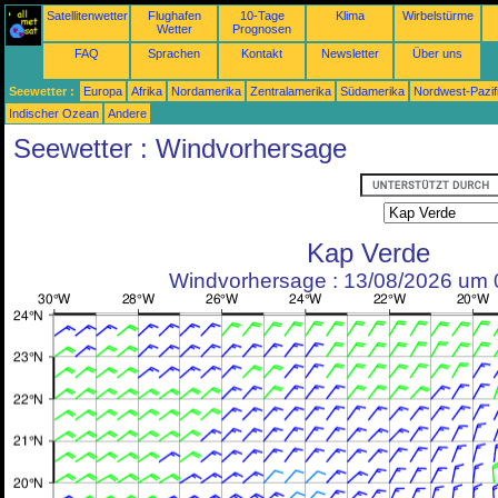
Satellitenwetter
Flughafen
10-Tage
Klima
Wirbelstürme
Wetter
Prognosen
FAQ
Sprachen
Kontakt
Newsletter
Über uns
Seewetter :
Europa
Afrika
Nordamerika
Zentralamerika
Südamerika
Nordwest-Pazif
Indischer Ozean
Andere
Seewetter : Windvorhersage
Kap Verde
Windvorhersage : 13/08/2026 um