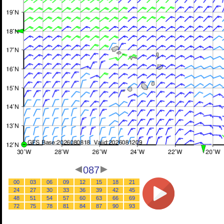
087
00
03
06
09
12
15
18
21
24
27
30
33
36
39
42
45
48
51
54
57
60
63
66
69
72
75
78
81
84
87
90
93