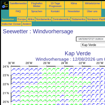
Satellitenwetter
Flughafen
10-Tage
Klima
Wirbelstürme
Wetter
Prognosen
FAQ
Sprachen
Kontakt
Newsletter
Über uns
Seewetter :
Europa
Afrika
Nordamerika
Zentralamerika
Südamerika
Nordwest-Pazif
Indischer Ozean
Andere
Seewetter : Windvorhersage
Kap Verde
Windvorhersage : 12/08/2026 um