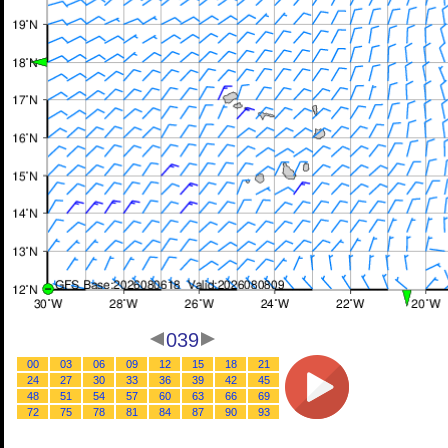
039
00
03
06
09
12
15
18
21
24
27
30
33
36
39
42
45
48
51
54
57
60
63
66
69
72
75
78
81
84
87
90
93