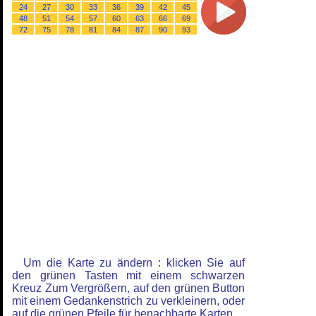
24
27
30
33
36
39
42
45
48
51
54
57
60
63
66
69
72
75
78
81
84
87
90
93
Um die Karte zu ändern : klicken Sie auf
den grünen Tasten mit einem schwarzen
Kreuz Zum Vergrößern, auf den grünen Button
mit einem Gedankenstrich zu verkleinern, oder
auf die grünen Pfeile für benachbarte Karten.