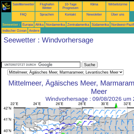
Satellitenwetter
Flughafen
10-Tage
Klima
Wirbelstürme
Wetter
Prognosen
FAQ
Sprachen
Kontakt
Newsletter
Über uns
Seewetter :
Europa
Afrika
Nordamerika
Zentralamerika
Südamerika
Nordwest-Pazif
Indischer Ozean
Andere
Seewetter : Windvorhersage
Mittelmeer, Ägäisches Meer, Marmaram
Meer
Windvorhersage : 09/08/2026 um