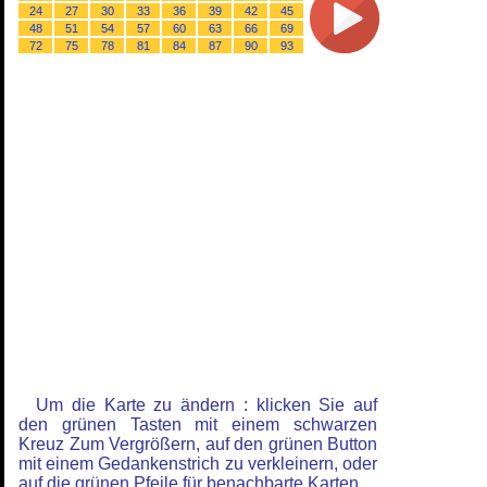
24
27
30
33
36
39
42
45
48
51
54
57
60
63
66
69
72
75
78
81
84
87
90
93
Um die Karte zu ändern : klicken Sie auf
den grünen Tasten mit einem schwarzen
Kreuz Zum Vergrößern, auf den grünen Button
mit einem Gedankenstrich zu verkleinern, oder
auf die grünen Pfeile für benachbarte Karten.