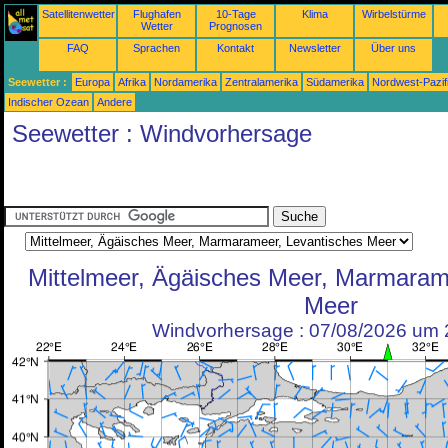
Satellitenwetter
Flughafen
10-Tage
Klima
Wirbelstürme
Wetter
Prognosen
FAQ
Sprachen
Kontakt
Newsletter
Über uns
Seewetter :
Europa
Afrika
Nordamerika
Zentralamerika
Südamerika
Nordwest-Pazif
Indischer Ozean
Andere
Seewetter : Windvorhersage
Mittelmeer, Ägäisches Meer, Marmaram
Meer
Windvorhersage : 07/08/2026 um