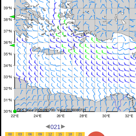
021
00
03
06
09
12
15
18
21