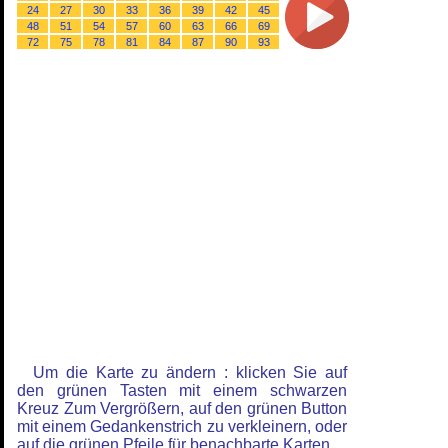
24
27
30
33
36
39
42
45
48
51
54
57
60
63
66
69
72
75
78
81
84
87
90
93
Um die Karte zu ändern : klicken Sie auf
den grünen Tasten mit einem schwarzen
Kreuz Zum Vergrößern, auf den grünen Button
mit einem Gedankenstrich zu verkleinern, oder
auf die grünen Pfeile für benachbarte Karten.