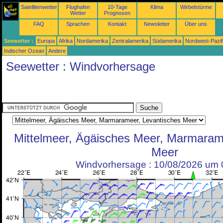
Satellitenwetter
Flughafen
10-Tage
Klima
Wirbelstürme
Wetter
Prognosen
FAQ
Sprachen
Kontakt
Newsletter
Über uns
Seewetter :
Europa
Afrika
Nordamerika
Zentralamerika
Südamerika
Nordwest-Pazif
Indischer Ozean
Andere
Seewetter : Windvorhersage
Mittelmeer, Ägäisches Meer, Marmaram
Meer
Windvorhersage : 10/08/2026 um