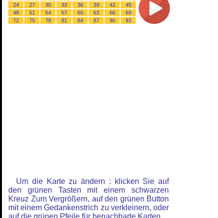
24
27
30
33
36
39
42
45
48
51
54
57
60
63
66
69
72
75
78
81
84
87
90
93
Um die Karte zu ändern : klicken Sie auf
den grünen Tasten mit einem schwarzen
Kreuz Zum Vergrößern, auf den grünen Button
mit einem Gedankenstrich zu verkleinern, oder
auf die grünen Pfeile für benachbarte Karten.