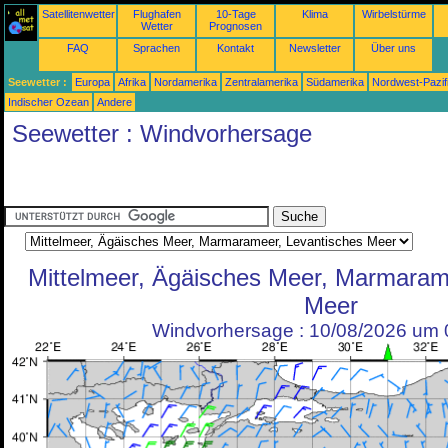
Satellitenwetter
Flughafen
10-Tage
Klima
Wirbelstürme
Wetter
Prognosen
FAQ
Sprachen
Kontakt
Newsletter
Über uns
Seewetter :
Europa
Afrika
Nordamerika
Zentralamerika
Südamerika
Nordwest-Pazif
Indischer Ozean
Andere
Seewetter : Windvorhersage
Mittelmeer, Ägäisches Meer, Marmaram
Meer
Windvorhersage : 10/08/2026 um