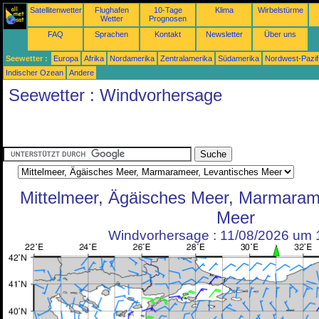
Satellitenwetter
Flughafen
10-Tage
Klima
Wirbelstürme
Wetter
Prognosen
FAQ
Sprachen
Kontakt
Newsletter
Über uns
Seewetter :
Europa
Afrika
Nordamerika
Zentralamerika
Südamerika
Nordwest-Pazif
Indischer Ozean
Andere
Seewetter : Windvorhersage
Mittelmeer, Ägäisches Meer, Marmaram
Meer
Windvorhersage : 11/08/2026 um