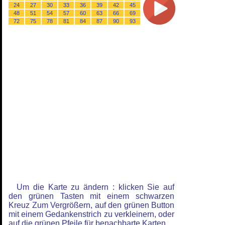
24
27
30
33
36
39
42
45
48
51
54
57
60
63
66
69
72
75
78
81
84
87
90
93
Um die Karte zu ändern : klicken Sie auf
den grünen Tasten mit einem schwarzen
Kreuz Zum Vergrößern, auf den grünen Button
mit einem Gedankenstrich zu verkleinern, oder
auf die grünen Pfeile für benachbarte Karten.