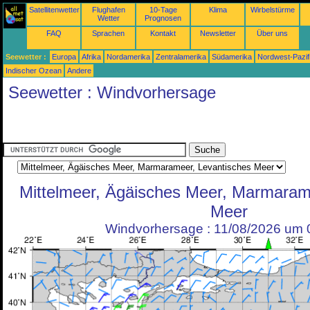
Satellitenwetter
Flughafen
10-Tage
Klima
Wirbelstürme
Wetter
Prognosen
FAQ
Sprachen
Kontakt
Newsletter
Über uns
Seewetter :
Europa
Afrika
Nordamerika
Zentralamerika
Südamerika
Nordwest-Pazif
Indischer Ozean
Andere
Seewetter : Windvorhersage
Mittelmeer, Ägäisches Meer, Marmaram
Meer
Windvorhersage : 11/08/2026 um