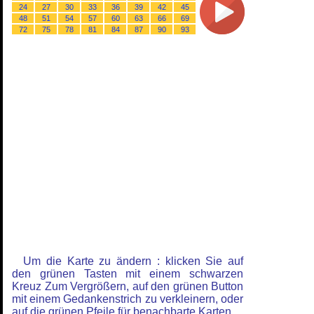
24
27
30
33
36
39
42
45
48
51
54
57
60
63
66
69
72
75
78
81
84
87
90
93
Um die Karte zu ändern : klicken Sie auf
den grünen Tasten mit einem schwarzen
Kreuz Zum Vergrößern, auf den grünen Button
mit einem Gedankenstrich zu verkleinern, oder
auf die grünen Pfeile für benachbarte Karten.