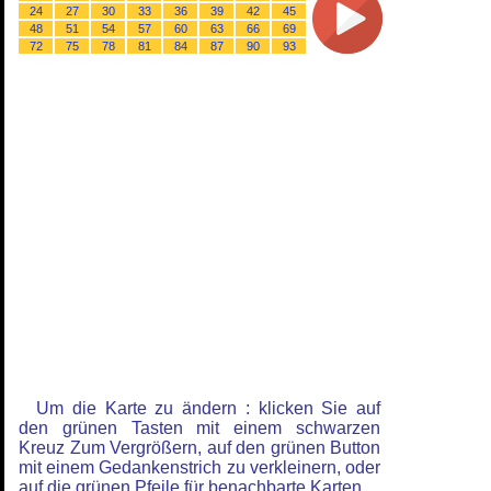
24
27
30
33
36
39
42
45
48
51
54
57
60
63
66
69
72
75
78
81
84
87
90
93
Um die Karte zu ändern : klicken Sie auf
den grünen Tasten mit einem schwarzen
Kreuz Zum Vergrößern, auf den grünen Button
mit einem Gedankenstrich zu verkleinern, oder
auf die grünen Pfeile für benachbarte Karten.