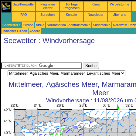
Satellitenwetter
Flughafen
10-Tage
Klima
Wirbelstürme
Wetter
Prognosen
FAQ
Sprachen
Kontakt
Newsletter
Über uns
Seewetter :
Europa
Afrika
Nordamerika
Zentralamerika
Südamerika
Nordwest-Pazif
Indischer Ozean
Andere
Seewetter : Windvorhersage
Mittelmeer, Ägäisches Meer, Marmaram
Meer
Windvorhersage : 11/08/2026 um